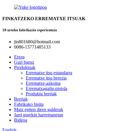
FINKATZEKO ERREMATXE ITSUAK
10 urteko fabrikazio esperientzia
jin801680@hotmail.com
0086-13771485133
Etxea
Guri buruz
Produktuak
Errematxe itsu estandarra
Errematxe itsu berezia
Errematxe-azkoina
Errematxagailu-pistola
Produktu berriak
Berriak
Fabrikako bisita
Maiz egiten diren galderak
Jarri gurekin harremanetan
Bideoa
English