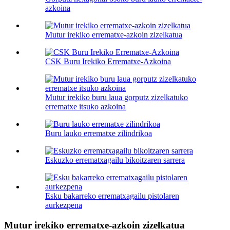
azkoina
Mutur irekiko errematxe-azkoin zizelkatua
CSK Buru Irekiko Errematxe-Azkoina
Mutur irekiko buru laua gorputz zizelkatuko
errematxe itsuko azkoina
Buru lauko errematxe zilindrikoa
Eskuzko errematxagailu bikoitzaren sarrera
Esku bakarreko errematxagailu pistolaren
aurkezpena
Mutur irekiko errematxe-azkoin zizelkatua