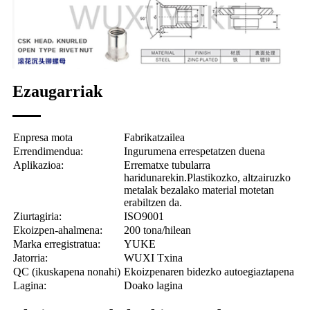
Ezaugarriak
Enpresa mota
Fabrikatzailea
Errendimendua:
Ingurumena errespetatzen duena
Aplikazioa:
Errematxe tubularra
haridunarekin.
Plastikozko, altzairuzko
metalak bezalako material motetan
erabiltzen da.
Ziurtagiria:
ISO9001
Ekoizpen-ahalmena:
200 tona/hilean
Marka erregistratua:
YUKE
Jatorria:
WUXI Txina
QC (ikuskapena nonahi)
Ekoizpenaren bidezko autoegiaztapena
Lagina:
Doako lagina