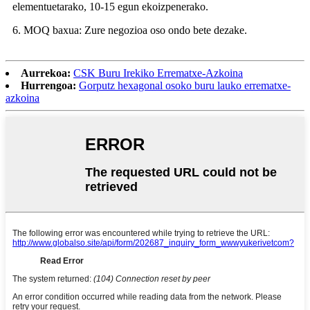
elementuetarako, 10-15 egun ekoizpenerako.
6. MOQ baxua: Zure negozioa oso ondo bete dezake.
Aurrekoa:
CSK Buru Irekiko Errematxe-Azkoina
Hurrengoa:
Gorputz hexagonal osoko buru lauko errematxe-
azkoina