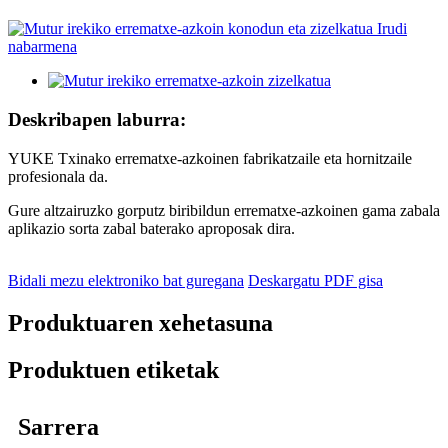
Deskribapen laburra:
YUKE Txinako errematxe-azkoinen fabrikatzaile eta hornitzaile
profesionala da.
Gure altzairuzko gorputz biribildun errematxe-azkoinen gama zabala
aplikazio sorta zabal baterako aproposak dira.
Bidali mezu elektroniko bat guregana
Deskargatu PDF gisa
Produktuaren xehetasuna
Produktuen etiketak
Sarrera