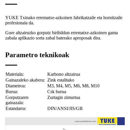
YUKE Txinako errematxe-azkoinen fabrikatzaile eta hornitzaile
profesionala da.
Gure altzairuzko gorputz biribildun errematxe-azkoinen gama
zabala aplikazio sorta zabal baterako aproposak dira.
Parametro teknikoak
Materiala:
Karbono altzairua
Gainazaleko akabera:
Zink estalitako
Diametroa:
M3, M4, M5, M6, M8, M10
Burua:
Csk burua
Gorputzaren
Zurtagin zimurtua
gainazala:
Estandarra:
DIN/ANSI/JIS/GB