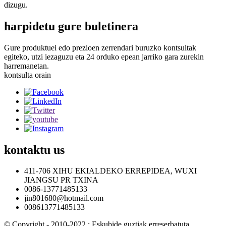
dizugu.
harpidetu gure buletinera
Gure produktuei edo prezioen zerrendari buruzko kontsultak
egiteko, utzi iezaguzu eta 24 orduko epean jarriko gara zurekin
harremanetan.
kontsulta orain
kontaktu
us
411-706 XIHU EKIALDEKO ERREPIDEA, WUXI
JIANGSU PR TXINA
0086-13771485133
jin801680@hotmail.com
008613771485133
© Copyright - 2010-2022 : Eskubide guztiak erreserbatuta.