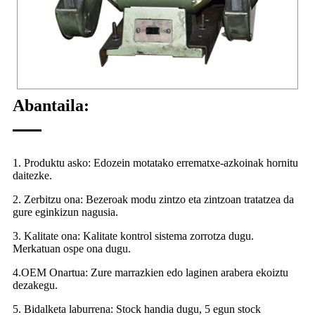
Abantaila:
1. Produktu asko: Edozein motatako errematxe-azkoinak hornitu
daitezke.
2. Zerbitzu ona: Bezeroak modu zintzo eta zintzoan tratatzea da
gure eginkizun nagusia.
3. Kalitate ona: Kalitate kontrol sistema zorrotza dugu.
Merkatuan ospe ona dugu.
4.OEM Onartua: Zure marrazkien edo laginen arabera ekoiztu
dezakegu.
5. Bidalketa laburrena: Stock handia dugu, 5 egun stock