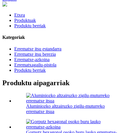
Etxea
Produktuak
Produktu berriak
Kategoriak
Errematxe itsu estandarra
Errematxe itsu berezia
Errematxe-azkoina
Errematxagailu-pistola
Produktu berriak
Produktu aipagarriak
Aluminiozko altzairuzko zigilu-muturreko
errematxe itsua
Gorputz hexagonal osoko buru lauko errematxe-