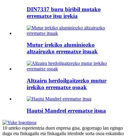
DIN7337 buru biribil motako
errematxe itsu irekia
Mutur irekiko aluminiozko
altzairuzko errematxe itsuak
Altzairu herdoilgaitzezko mutur
irekiko errematxe osoak
Hautsi Mandrel errematxe itsua
10 urteko esperientzia duen enpresa gisa, gogorrago lan egingo
dugu eta finkagailu eta finkagailu irtenbide sorta osoa eskainiko