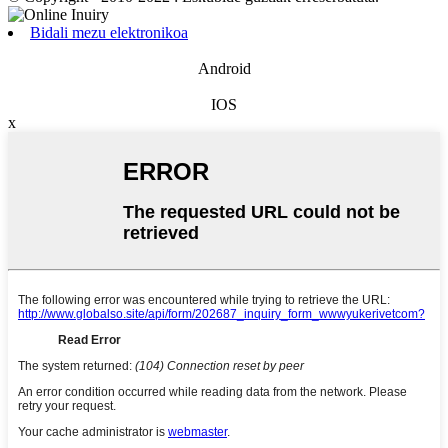
Bidali mezu elektronikoa
Android
IOS
x