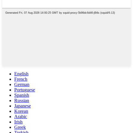
English
French
German
Portuguese
Spanish
Russian
Japanese
Korean
Arabic
Irish
Greek
Turkish