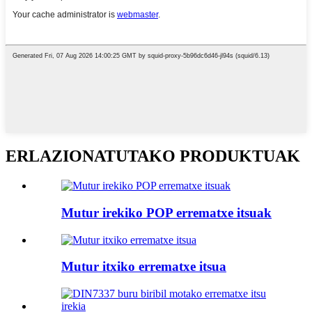
ERLAZIONATUTAKO PRODUKTUAK
Mutur irekiko POP errematxe itsuak
Mutur itxiko errematxe itsua